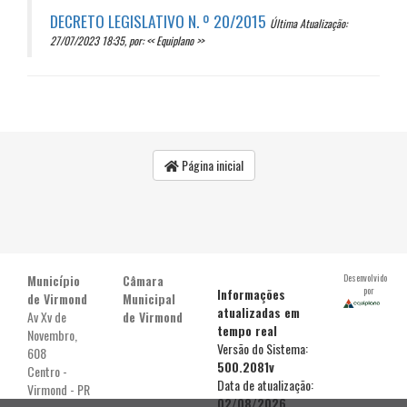
DECRETO LEGISLATIVO N. º 20/2015
Última Atualização:
27/07/2023 18:35, por: << Equiplano >>
Página inicial
Município
Câmara
Desenvolvido
por
Informações
de Virmond
Municipal
atualizadas em
Av Xv de
de Virmond
tempo real
Novembro,
Versão do Sistema:
608
500.2081v
Centro -
Data de atualização:
Virmond - PR
02/08/2026