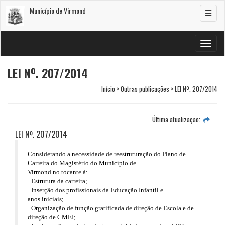
Município de Virmond
Alterar
navega
Alterar
navega
LEI Nº. 207/2014
Início > Outras publicações > LEI Nº. 207/2014
Última atualização:
LEI Nº. 207/2014
Considerando a necessidade de reestruturação do Plano de
Carreira do Magistério do Município de
Virmond no tocante à:
·
Estrutura da carreira;
·
Inserção dos profissionais da Educação Infantil e
anos iniciais;
·
Organização de função gratificada de direção de Escola e de
direção de CMEI;