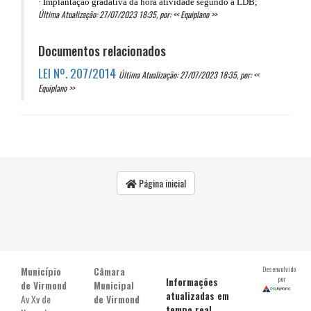
·
Implantação gradativa da hora atividade segundo a LDB;
Última Atualização: 27/07/2023 18:35, por: << Equiplano >>
Documentos relacionados
LEI Nº. 207/2014
Última Atualização: 27/07/2023 18:35, por: <<
Equiplano >>
Página inicial
Município
Câmara
Desenvolvido
por
Informações
de Virmond
Municipal
atualizadas em
Av Xv de
de Virmond
tempo real