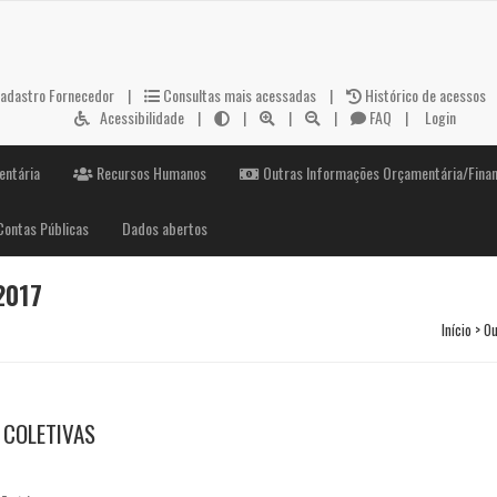
adastro Fornecedor
|
Consultas mais acessadas
|
Histórico de acessos
Acessibilidade
|
|
|
|
FAQ
|
Login
entária
Recursos Humanos
Outras Informações Orçamentária/Finan
Contas Públicas
Dados abertos
2017
Início > 
S COLETIVAS