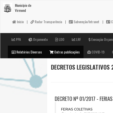
Município de
Virmond
Início
|
Radar Transparência
|
Subvenção/Intranet
|
C
PPA
Orçamento
LDO
LRF
Execução Orçam
Relatórios Diversos
Outras publicações
COVID-19
DECRETOS LEGISLATIVOS 
DECRETO Nº 01/2017 - FERIA
FERIAS COLETIVAS