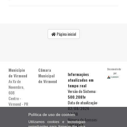
Página inicial
Município
Câmara
Desenvolvido
por
Informações
de Virmond
Municipal
atualizadas em
Av Xv de
de Virmond
tempo real
Novembro,
Versão do Sistema:
608
500.2081v
Centro -
Data de atualização:
Virmond - PR
02/08/2026
22:30
Política de uso de cookies
Número de Acessos:
Utilizamos cookies e tecnologias
7807044
semelhantes para fornecer-lhe uma