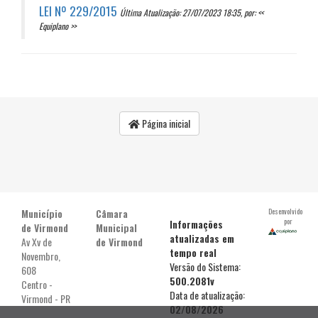
LEI Nº 229/2015
Última Atualização: 27/07/2023 18:35, por: <<
Equiplano >>
Página inicial
Município
Câmara
Desenvolvido
por
Informações
de Virmond
Municipal
atualizadas em
Av Xv de
de Virmond
tempo real
Novembro,
Versão do Sistema:
608
500.2081v
Centro -
Data de atualização:
Virmond - PR
02/08/2026