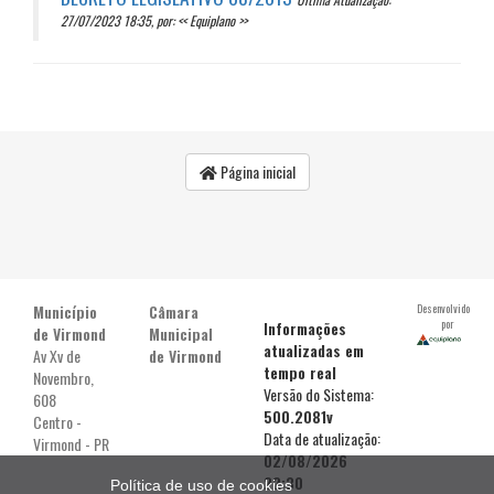
27/07/2023 18:35, por: << Equiplano >>
Página inicial
Município
Câmara
Desenvolvido
por
Informações
de Virmond
Municipal
atualizadas em
Av Xv de
de Virmond
tempo real
Novembro,
Versão do Sistema:
608
500.2081v
Centro -
Data de atualização:
Virmond - PR
02/08/2026
22:30
Política de uso de cookies