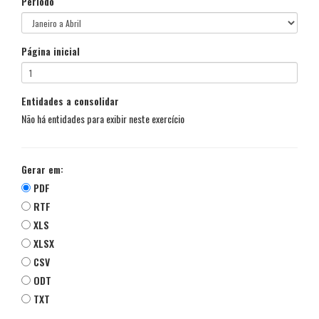
Período
Página inicial
Entidades a consolidar
Não há entidades para exibir neste exercício
Gerar em:
PDF
RTF
XLS
XLSX
CSV
ODT
TXT