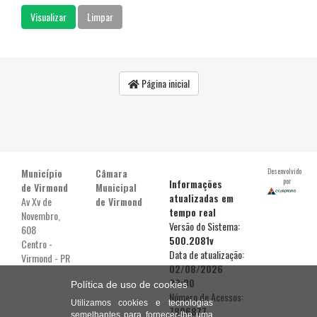
Página inicial
Município
Câmara
Desenvolvido
por
Informações
de Virmond
Municipal
atualizadas em
Av Xv de
de Virmond
tempo real
Novembro,
Versão do Sistema:
608
500.2081v
Centro -
Data de atualização:
Virmond - PR
02/08/2026
22:30
Política de uso de cookies
Número de Acessos:
Utilizamos cookies e tecnologias
7806877
semelhantes para fornecer-lhe uma