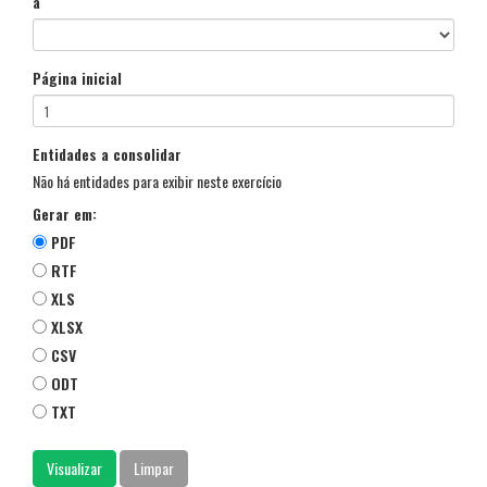
a
Página inicial
Entidades a consolidar
Não há entidades para exibir neste exercício
Gerar em:
PDF
RTF
XLS
XLSX
CSV
ODT
TXT