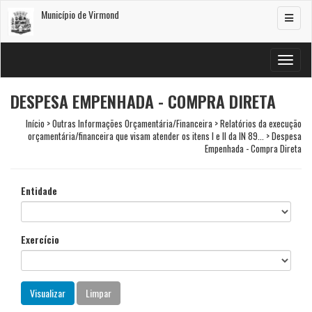
Município de Virmond
Alterar
navega
Alterar
navega
DESPESA EMPENHADA - COMPRA DIRETA
Início > Outras Informações Orçamentária/Financeira > Relatórios da execução
orçamentária/financeira que visam atender os itens I e II da IN 89... > Despesa
Empenhada - Compra Direta
Entidade
Exercício