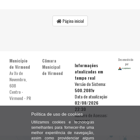
Página inicial
Município
Câmara
Desenvolvido
por
Informações
de Virmond
Municipal
atualizadas em
Av Xv de
de Virmond
tempo real
Novembro,
Versão do Sistema:
608
500.2081v
Centro -
Data de atualização:
Virmond - PR
02/08/2026
22:30
Política de uso de cookies
Número de Acessos:
7807155
Utilizamos cookies e tecnologias
semelhantes para fornecer-lhe uma
melhor experiência de navegação,
assim como providenciar alguns